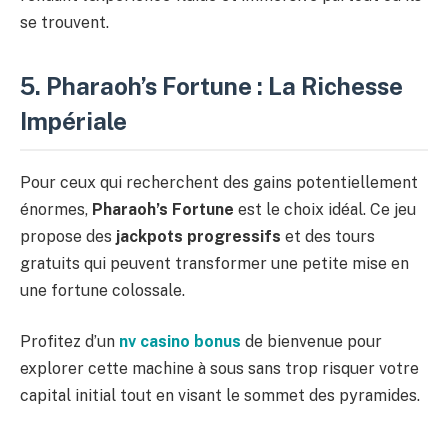
se trouvent.
5. Pharaoh’s Fortune : La Richesse
Impériale
Pour ceux qui recherchent des gains potentiellement
énormes,
Pharaoh’s Fortune
est le choix idéal. Ce jeu
propose des
jackpots progressifs
et des tours
gratuits qui peuvent transformer une petite mise en
une fortune colossale.
Profitez d’un
nv casino bonus
de bienvenue pour
explorer cette machine à sous sans trop risquer votre
capital initial tout en visant le sommet des pyramides.