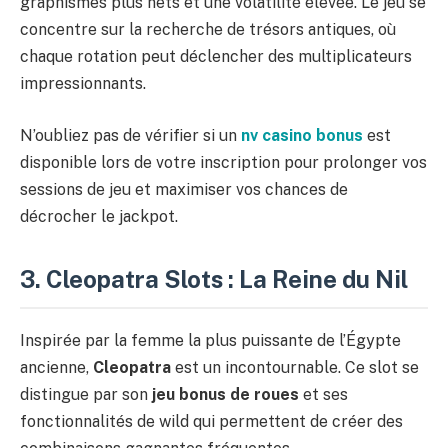
graphismes plus nets et une volatilité élevée. Le jeu se
concentre sur la recherche de trésors antiques, où
chaque rotation peut déclencher des multiplicateurs
impressionnants.
N’oubliez pas de vérifier si un
nv casino bonus
est
disponible lors de votre inscription pour prolonger vos
sessions de jeu et maximiser vos chances de
décrocher le jackpot.
3. Cleopatra Slots : La Reine du Nil
Inspirée par la femme la plus puissante de l’Égypte
ancienne,
Cleopatra
est un incontournable. Ce slot se
distingue par son
jeu bonus de roues
et ses
fonctionnalités de wild qui permettent de créer des