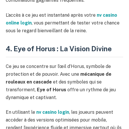
combinaisons gagnantes fréquentes.
L’accès à ce jeu est instantané après votre
nv casino
online login
, vous permettant de tester votre chance
sous le regard bienveillant de la reine.
4. Eye of Horus : La Vision Divine
Ce jeu se concentre sur l’œil d’Horus, symbole de
protection et de pouvoir. Avec une
mécanique de
rouleaux en cascade
et des symboles qui se
transforment,
Eye of Horus
offre un rythme de jeu
dynamique et captivant.
En utilisant le
nv casino login
, les joueurs peuvent
accéder à des versions optimisées pour mobile,
rendant l’expérience fluide et immersive partout où ils