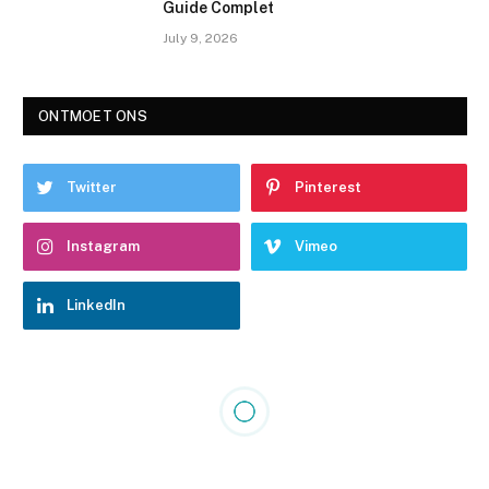
Guide Complet
July 9, 2026
ONTMOET ONS
Twitter
Pinterest
Instagram
Vimeo
LinkedIn