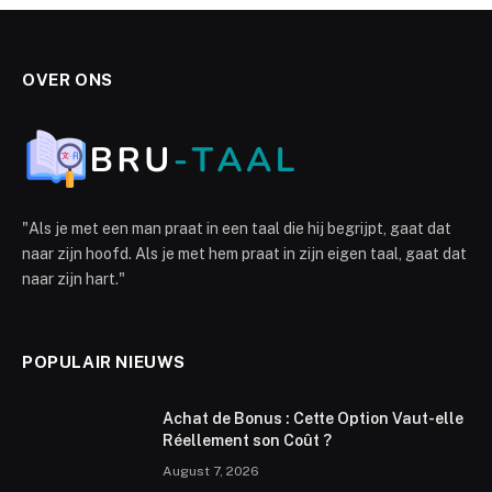
OVER ONS
"Als je met een man praat in een taal die hij begrijpt, gaat dat
naar zijn hoofd. Als je met hem praat in zijn eigen taal, gaat dat
naar zijn hart."
POPULAIR NIEUWS
Achat de Bonus : Cette Option Vaut-elle
Réellement son Coût ?
August 7, 2026