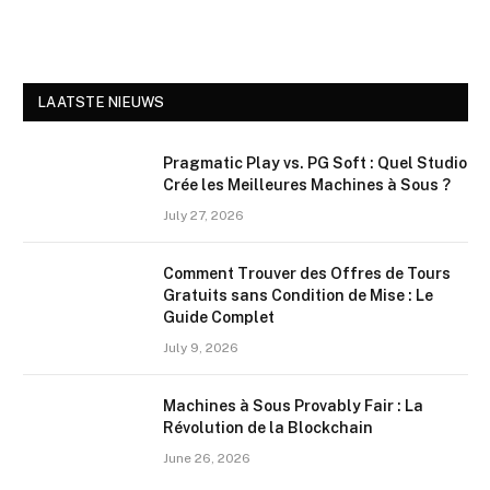
LAATSTE NIEUWS
Pragmatic Play vs. PG Soft : Quel Studio
Crée les Meilleures Machines à Sous ?
July 27, 2026
Comment Trouver des Offres de Tours
Gratuits sans Condition de Mise : Le
Guide Complet
July 9, 2026
Machines à Sous Provably Fair : La
Révolution de la Blockchain
June 26, 2026