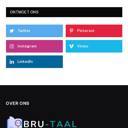
ONTMOET ONS
Twitter
Pinterest
Instagram
Vimeo
LinkedIn
OVER ONS