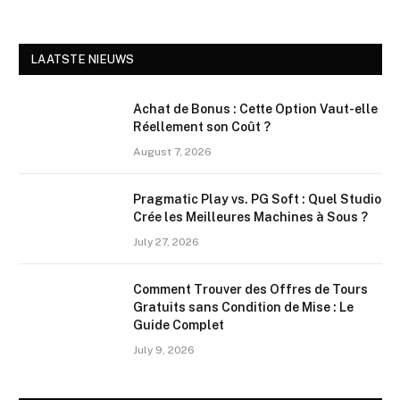
LAATSTE NIEUWS
Achat de Bonus : Cette Option Vaut-elle
Réellement son Coût ?
August 7, 2026
Pragmatic Play vs. PG Soft : Quel Studio
Crée les Meilleures Machines à Sous ?
July 27, 2026
Comment Trouver des Offres de Tours
Gratuits sans Condition de Mise : Le
Guide Complet
July 9, 2026