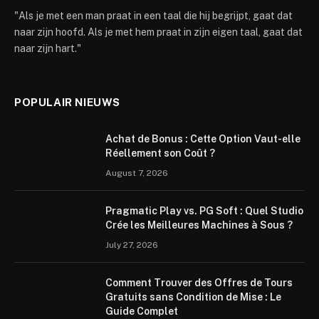
"Als je met een man praat in een taal die hij begrijpt, gaat dat
naar zijn hoofd. Als je met hem praat in zijn eigen taal, gaat dat
naar zijn hart."
POPULAIR NIEUWS
Achat de Bonus : Cette Option Vaut-elle
Réellement son Coût ?
August 7, 2026
Pragmatic Play vs. PG Soft : Quel Studio
Crée les Meilleures Machines à Sous ?
July 27, 2026
Comment Trouver des Offres de Tours
Gratuits sans Condition de Mise : Le
Guide Complet