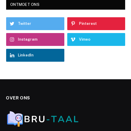
ONTMOET ONS
Twitter
Pinterest
Instagram
Vimeo
LinkedIn
OVER ONS