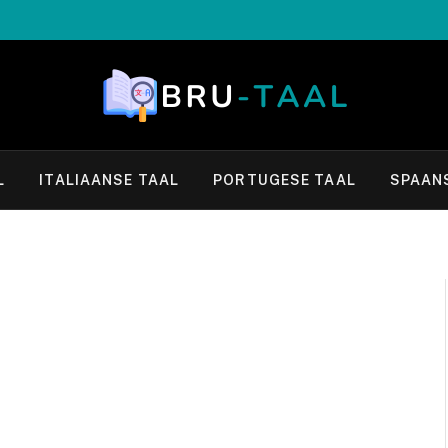
L
ITALIAANSE TAAL
PORTUGESE TAAL
SPAAN