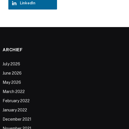
LinkedIn
ARCHIEF
July 2026
June 2026
May 2026
March 2022
February 2022
January 2022
December 2021
November 2021