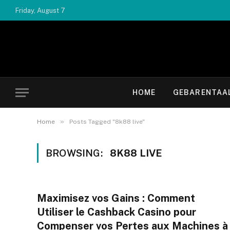
Friday, August 7
HOME
GEBARENTAA
»
Home
Posts Tagged "8k88 live"
BROWSING:
8K88 LIVE
Maximisez vos Gains : Comment
Utiliser le Cashback Casino pour
Compenser vos Pertes aux Machines à