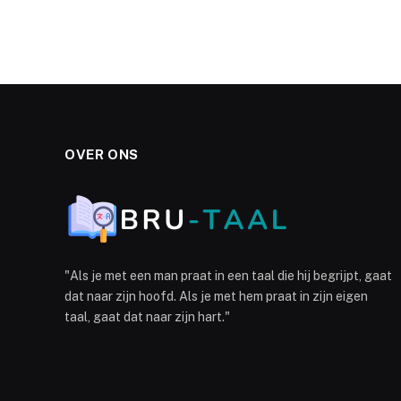
OVER ONS
"Als je met een man praat in een taal die hij begrijpt, gaat
dat naar zijn hoofd. Als je met hem praat in zijn eigen
taal, gaat dat naar zijn hart."